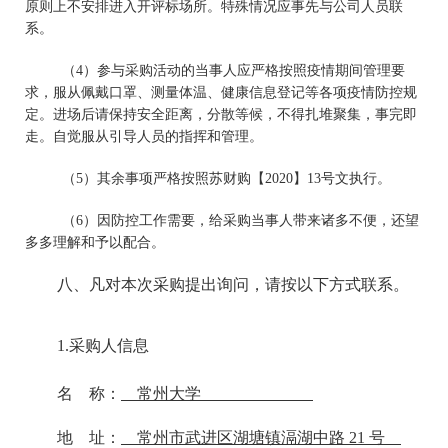
原则上不安排进入开评标场所。特殊情况应事先与公司人员联
系。
（4）参与采购活动的当事人应严格按照疫情期间管理要
求，服从佩戴口罩、测量体温、健康信息登记等各项疫情防控规
定。进场后请保持安全距离，分散等候，不得扎堆聚集，事完即
走。自觉服从引导人员的指挥和管理。
（5）其余事项严格按照苏财购【2020】13号文执行。
（6）因防控工作需要，给采购当事人带来诸多不便，还望
多多理解和予以配合。
八、凡对本次采购提出询问，请按以下方式联系。
1.
采购人信息
名 称：
常州大学
地 址：
常州市武进区湖塘镇滆湖中路 21 号