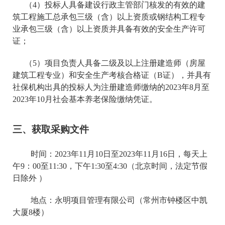
（
4）投标人
具备
建设行政主管部门核发的有效的建
筑工程施工总承包
三
级（含）以上资质
或
钢结构工程专
业承包
三级（含）以上资质并
具备有效的安全生产许可
证；
（
5）项目负责
人具备二级及以上注册建造师（房屋
建筑工程专业）和
安全生产考核合格证（
B证），并具有
社保机构出具的投标人为注册建造师缴纳的202
3
年
8
月至
202
3
年
10
月社会基本养老保险缴纳凭证。
三、获取采购文件
时间：
202
3
年
11
月
10
日至
202
3
年
11
月
16
日，每天上
午
9：00至11:30，下午1:30至4:30（北京时间，
法定节假
日
除外
）
地点：永明项目管理有限公司（常州市钟楼区中凯
大厦
8楼）