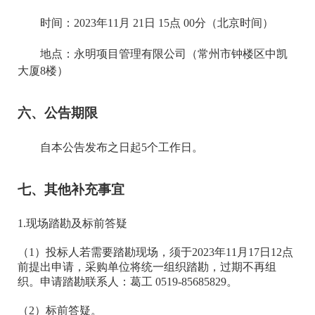
时间：
202
3
年
11
月
21
日
15
点
00
分（北京时间）
地点：永明项目管理有限公司（常州市钟楼区中凯
大厦
8楼）
六、公告期限
自本公告发布之日起
5个工作日。
七、其他补充事宜
1.现场踏勘及标前答疑
（
1）投标人
若需要踏勘现场，须于
2023年11月17日12点
前提出申请，采购单位将统一组织踏勘，过期不再组
织
。
申请踏勘联系人：葛工
0519-85685829
。
（
2）标前答疑
。